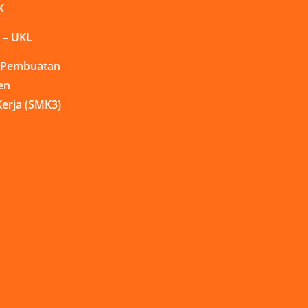
K
 – UKL
n Pembuatan
en
erja (SMK3)