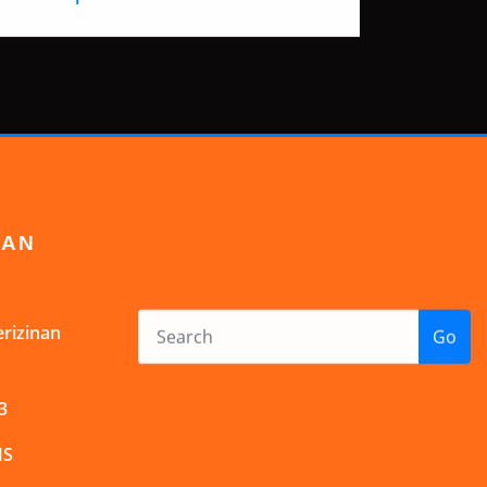
DAN
rizinan
Go
3
MS