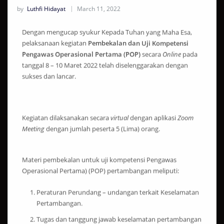
by
Luthfi Hidayat
March 11, 2022
Dengan mengucap syukur Kepada Tuhan yang Maha Esa,
pelaksanaan kegiatan
Pembekalan dan Uji Kompetensi
Pengawas Operasional Pertama (POP)
secara
Online
pada
tanggal 8 – 10 Maret 2022 telah diselenggarakan dengan
sukses dan lancar.
Kegiatan dilaksanakan secara
virtual
dengan aplikasi
Zoom
Meeting
dengan jumlah peserta 5 (Lima) orang.
Materi pembekalan untuk uji kompetensi Pengawas
Operasional Pertama) (POP) pertambangan meliputi:
Peraturan Perundang – undangan terkait Keselamatan
Pertambangan.
Tugas dan tanggung jawab keselamatan pertambangan