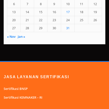
6
7
8
9
10
11
12
13
14
15
16
17
18
19
20
21
22
23
24
25
26
27
28
29
30
31
« Nov
Jan »
JASA LAYANAN SERTIFIKASI
Sertifikasi BNSP
Sertifikasi KEMNAKER – RI