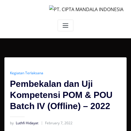
Skip
to
content
Kegiatan Terlaksana
Pembekalan dan Uji
Kompetensi POM & POU
Batch IV (Offline) – 2022
by
Luthfi Hidayat
February 7, 2022