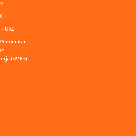
MS
K
 – UKL
n Pembuatan
en
erja (SMK3)