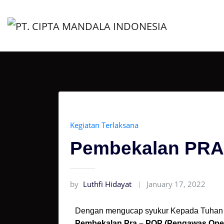
Kegiatan Terlaksana
Pembekalan PRA-
by
Luthfi Hidayat
January 17, 2022
Dengan mengucap syukur Kepada Tuhan 
Pembekalan Pra – POP (Pengawas Ope