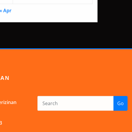
« Apr
DAN
rizinan
Go
3