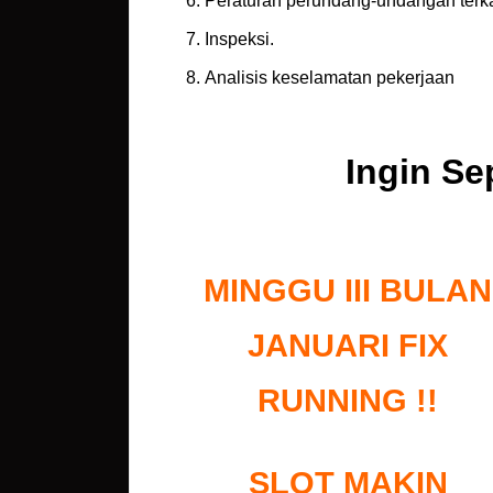
Peraturan perundang-undangan terka
Inspeksi.
Analisis keselamatan pekerjaan
Ingin Se
MINGGU III BULAN
JANUARI FIX
RUNNING !!
SLOT MAKIN